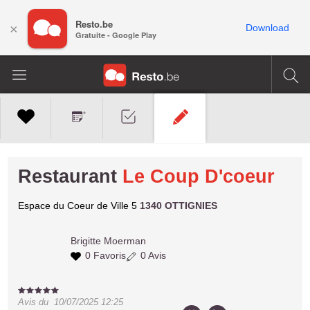
Resto.be
×
Download
Gratuite - Google Play
Restaurant
Le Coup D'coeur
Espace du Coeur de Ville 5
1340 OTTIGNIES
Brigitte
Moerman
0 Favoris
0 Avis
Avis du
10/07/2025 12:25