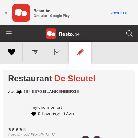
Resto.be
×
Download
Gratuite - Google Play
Restaurant
De Sleutel
Zeedijk 182
8370 BLANKENBERGE
mylene
monfort
0 Favoris
0 Avis
Avis du
23/08/2025 13:07