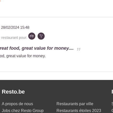
u
28/02/2024 15:48
estaurant pour:
reat food, great value for money....
od, great value for money.
Resto.be
A propos de nous
Restaurants par ville
Jobs chez Resto Group
Restaurants étoiles 2023