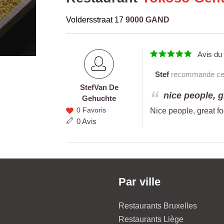
Voldersstraat 17
9000 GAND
Avis d
Stef
recommande ce r
Stef
Van De
Stef Van
nice people, g
Gehuchte
De
0 Favoris
Nice people, great fo
Gehuchte
0 Avis
Par ville
Restaurants Bruxelles
Restaurants Liège