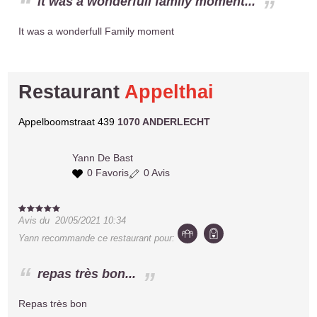
it was a wonderfull family moment...
It was a wonderfull Family moment
Restaurant
Appelthai
Appelboomstraat 439
1070 ANDERLECHT
Yann
De Bast
0 Favoris
0 Avis
Avis du
20/05/2021 10:34
Yann
recommande ce restaurant pour:
repas très bon...
Repas très bon