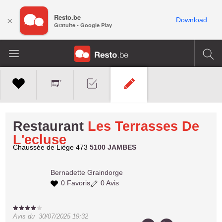
Resto.be
×
Download
Gratuite - Google Play
Restaurant
Les Terrasses De
L'ecluse
Chaussée de Liège 473
5100 JAMBES
Bernadette
Graindorge
0 Favoris
0 Avis
Avis du
30/07/2025 19:32