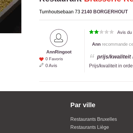
Turnhoutsebaan 73
2140 BORGERHOUT
Avis d
Ann
recommande ce r
Ann
Ringoot
Ann
prijs/kwaliteit
0 Favoris
Ringoot
0 Avis
Prijs/kwaliteit in or
Par ville
Restaurants Bruxelles
Restaurants Liège