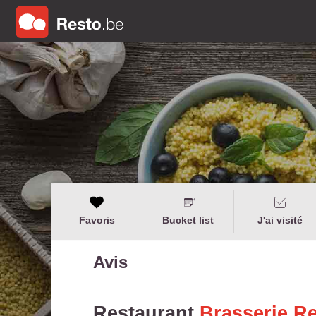
Favoris
Bucket list
J'ai visité
Avis
Restaurant
Brasserie R