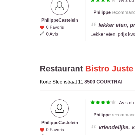
Avis d
Philippe
recommande 
Philippe
Castelein
Philippe
lekker eten, pr
0 Favoris
Castelein
0 Avis
Lekker eten, prijs kw
Restaurant
Bistro Juste
Korte Steenstraat 11
8500 COURTRAI
Avis d
Philippe
recommande 
Philippe
Castelein
Philippe
vriendelijke, 
0 Favoris
Castelein