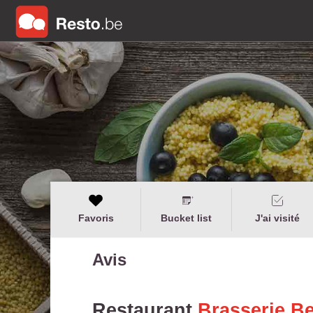
Favoris
Bucket list
J'ai visité
Avis
Restaurant
Brasserie B