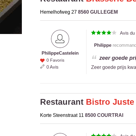
Hemelhofweg 27
8560 GULLEGEM
Avis d
Philippe
recommande 
Philippe
Castelein
Philippe
zeer goede pri
0 Favoris
Castelein
0 Avis
Zeer goede prijs kwal
Restaurant
Bistro Juste
Korte Steenstraat 11
8500 COURTRAI