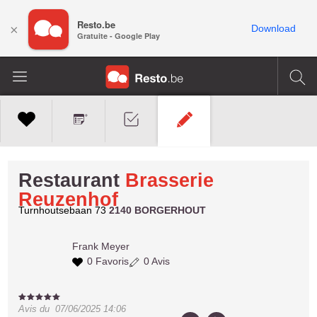
Resto.be
×
Download
Gratuite - Google Play
Restaurant
Brasserie
Reuzenhof
Turnhoutsebaan 73
2140 BORGERHOUT
Frank
Meyer
0 Favoris
0 Avis
Avis du
07/06/2025 14:06