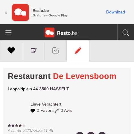
Resto.be
×
Download
Gratuite - Google Play
Restaurant
De Levensboom
Leopoldplein 44
3500 HASSELT
Lieve
Verachtert
0 Favoris
0 Avis
Avis du
24/07/2025 11:46