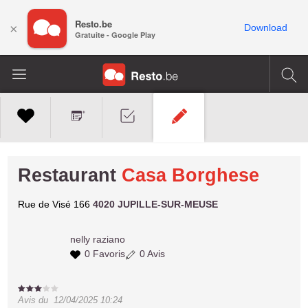
Resto.be
×
Download
Gratuite - Google Play
Restaurant
Casa Borghese
Rue de Visé 166
4020 JUPILLE-SUR-MEUSE
nelly
raziano
0 Favoris
0 Avis
Avis du
12/04/2025 10:24