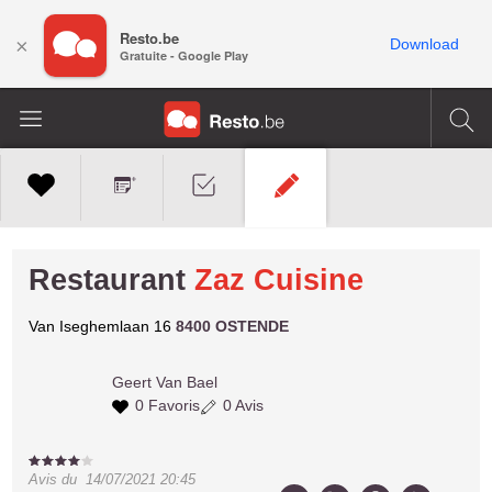
Resto.be
×
Download
Gratuite - Google Play
Restaurant
Zaz Cuisine
Van Iseghemlaan 16
8400 OSTENDE
Geert
Van Bael
0 Favoris
0 Avis
Avis du
14/07/2021 20:45