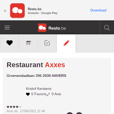
Resto.be
×
Download
Gratuite - Google Play
Restaurant
Axxes
Groenendaallaan 396
2030 ANVERS
Kristof
Kerstens
0 Favoris
0 Avis
Avis du
27/06/2021 11:46