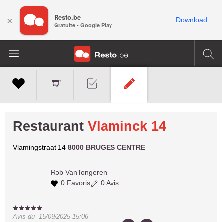
Resto.be
×
Download
Gratuite - Google Play
Restaurant
Vlaminck 14
Vlamingstraat 14
8000 BRUGES CENTRE
Rob
VanTongeren
0 Favoris
0 Avis
Avis du
15/09/2025 15:06