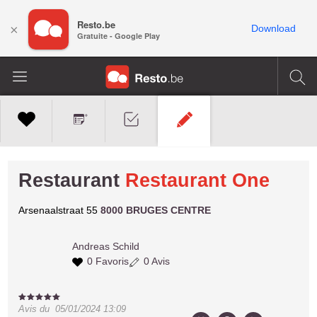
Resto.be
×
Download
Gratuite - Google Play
Restaurant
Restaurant One
Arsenaalstraat 55
8000 BRUGES CENTRE
Andreas
Schild
0 Favoris
0 Avis
Avis du
05/01/2024 13:09