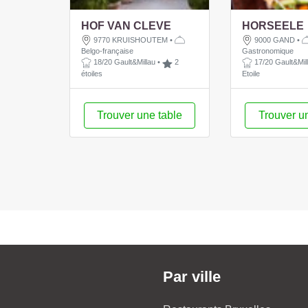
HOF VAN CLEVE
HORSEELE
9770 KRUISHOUTEM
•
9000 GAND
•
Belgo-française
Gastronomique
18/20 Gault&Millau
•
2
17/20 Gault&Mil
étoiles
Etoile
Trouver une table
Trouver u
Par ville