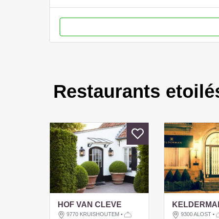
Restaurants etoilé
HOF VAN CLEVE
KELDERMA
9770 KRUISHOUTEM
•
9300 ALOST
•