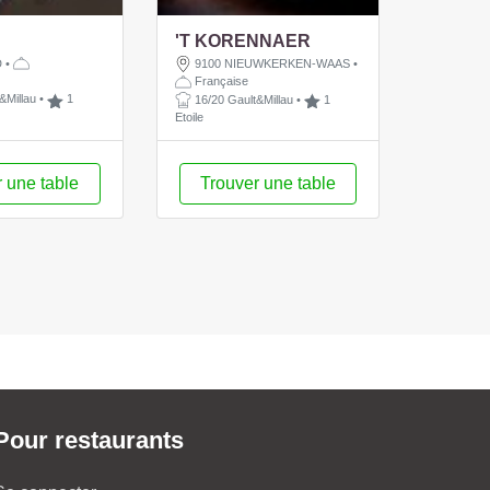
'T KORENNAER
D
•
9100 NIEUWKERKEN-WAAS
•
e
Française
&Millau
•
1
16/20 Gault&Millau
•
1
Etoile
 une table
Trouver une table
Pour restaurants