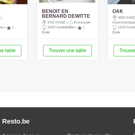
BENOIT EN
OAK
BERNARD DEWITTE
9000 GAN
9750 HUISE
•
Provençale
Gastronomiqu
lau
•
1
16/20 Gault&Millau
•
1
16/20 Gault
Etoile
Etoile
ne table
Trouver une table
Trouver
Resto.be