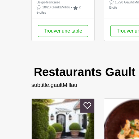
Belgo-française
15/20 Gault&Mil
18/20 Gault&Millau
•
2
Etoile
étoiles
Trouver une table
Trouver u
Restaurants Gault 
subtitle.gaultMillau