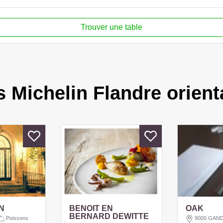
Trouver une table
s Michelin Flandre orient
N
BENOIT EN
OAK
BERNARD DEWITTE
Poissons
9000 GAN