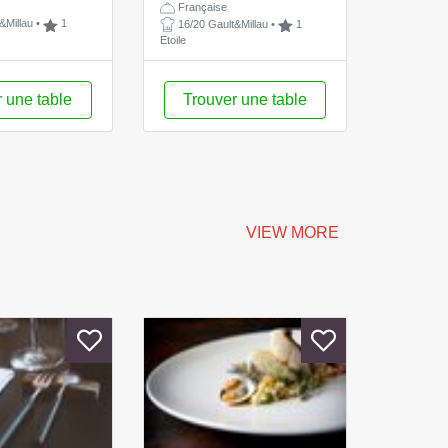
e
Française
&Millau
•
1
16/20 Gault&Millau
•
1
Etoile
 une table
Trouver une table
VIEW MORE