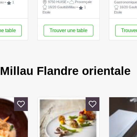
9750 HUISE
•
Provençale
lau
•
1
Gastronomiqu
16/20 Gault&Millau
•
1
16/20 Gault
Etoile
Etoile
ne table
Trouver une table
Trouver
Millau Flandre orientale