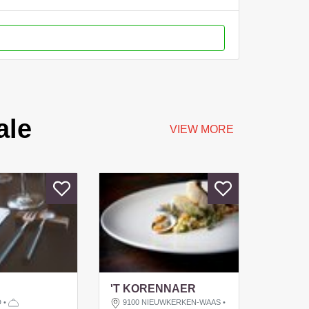
ale
VIEW MORE
'T KORENNAER
D
•
9100 NIEUWKERKEN-WAAS
•