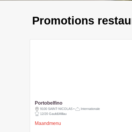
Promotions restaur
Portobelfino
9100 SAINT-NICOLAS
•
Internationale
12/20 Gault&Millau
Maandmenu