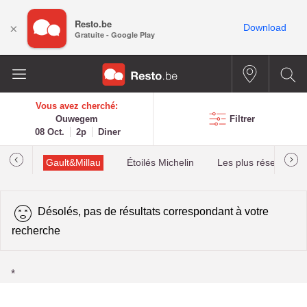
Resto.be
×
Download
Gratuite - Google Play
Vous avez cherché:
Ouwegem
Filtrer
08 Oct.
2p
Diner
tions
Gault&Millau
Étoilés Michelin
Les plus réservés
Désolés, pas de résultats correspondant à votre
recherche
*