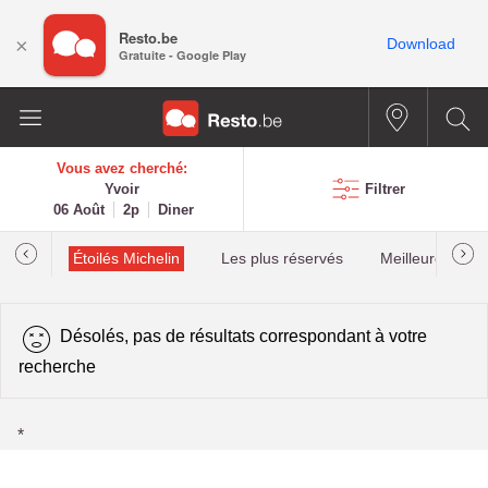
Resto.be
×
Download
Gratuite - Google Play
Vous avez cherché:
Yvoir
Filtrer
06 Août
2p
Diner
illau
Étoilés Michelin
Les plus réservés
Meilleures cota
Désolés, pas de résultats correspondant à votre
recherche
*