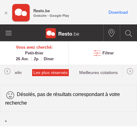
Resto.be
×
Download
Gratuite - Google Play
Vous avez cherché:
Petit-thier
Filtrer
26 Avr.
2p
Diner
lés Michelin
Les plus réservés
Meilleures cotations
Désolés, pas de résultats correspondant à votre
recherche
*