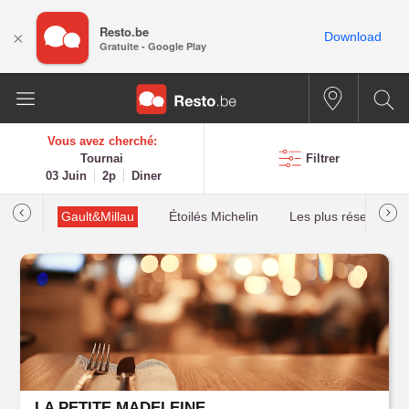
Resto.be
×
Download
Gratuite - Google Play
Vous avez cherché:
Tournai
Filtrer
03 Juin
2p
Diner
tions
Gault&Millau
Étoilés Michelin
Les plus réservés
LA PETITE MADELEINE