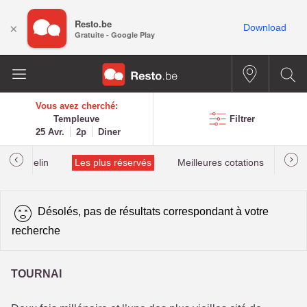
Resto.be
×
Download
Gratuite - Google Play
Vous avez cherché:
Templeuve
Filtrer
25 Avr.
2p
Diner
lés Michelin
Les plus réservés
Meilleures cotations
Désolés, pas de résultats correspondant à votre
recherche
TOURNAI