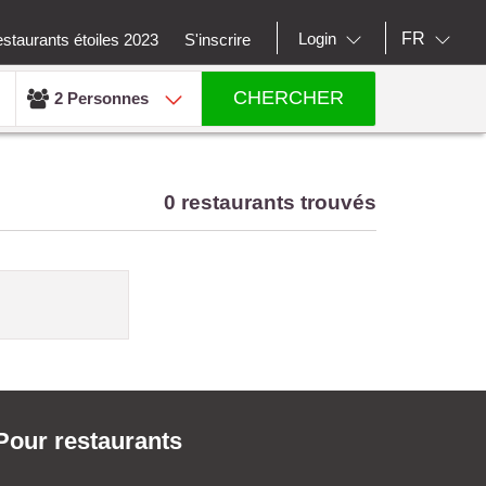
FR
Login
staurants étoiles 2023
S'inscrire
CHERCHER
2 Personnes
0 restaurants trouvés
Pour restaurants