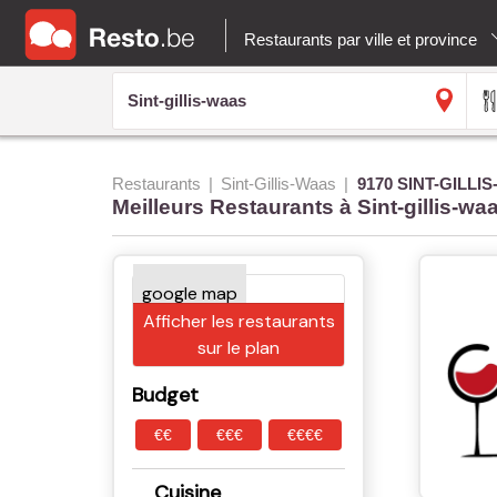
Restaurants par ville et province
Restaurants
Sint-Gillis-Waas
9170 SINT-GILLI
Meilleurs Restaurants à Sint-gillis-wa
Afficher les restaurants
sur le plan
Budget
€€
€€€
€€€€
Cuisine