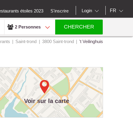
FR
Login
staurants étoiles 2023
S'inscrire
CHERCHER
2 Personnes
rants
Saint-trond
3800 Saint-trond
't Veilinghuis
Voir sur la carte