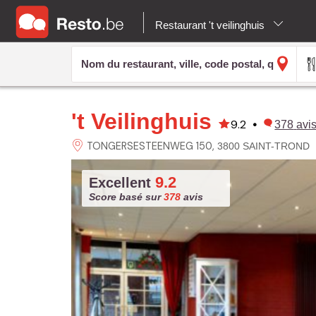
Restaurant 't veilinghuis
't Veilinghuis
9.2
•
378
avi
TONGERSESTEENWEG
150
3800 SAINT-TROND
9.2
Excellent
Score basé sur
378
avis