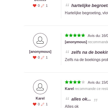
hartelijke begroet
0
1
Hartelijke begroeting, vlo
Avis du:
16/
[anonymous]
recommande 
[anonymous]
zelfs na de boeki
0
1
Zelfs na de boekings pr
Avis du:
15/
Karel
recommande ce resta
Karel
alles ok...
0
1
Alles ok