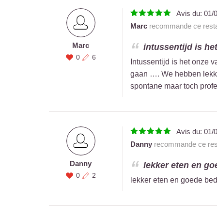
Avis du:
01/
Marc
recommande ce resta
Marc
intussentijd is he
0
6
Intussentijd is het onze 
gaan …. We hebben lekker
spontane maar toch profe
Avis du:
01/
Danny
recommande ce rest
Danny
lekker eten en go
0
2
lekker eten en goede bed