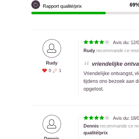
69
Rapport qualité/prix
Avis du:
12/
Rudy
recommande ce resta
Rudy
vriendelijke ontva
0
1
Vriendelijke ontvangst, v
tijdens ons bezoek aan 
opgelost.
Avis du:
18/
Dennis
recommande ce res
qualité/prix
Dennis