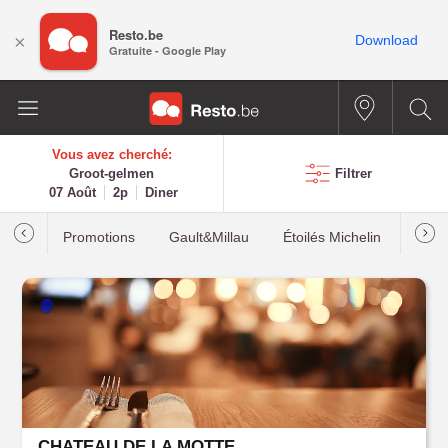
Resto.be
×
Download
Gratuite - Google Play
Vous avez cherché:
Groot-gelmen
Filtrer
07 Août
2p
Diner
Promotions
Gault&Millau
Étoilés Michelin
Les p
CHATEAU DE LA MOTTE