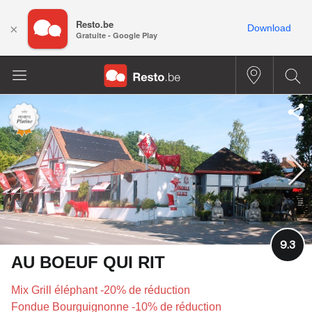
Resto.be
×
Download
Gratuite - Google Play
9.3
AU BOEUF QUI RIT
Mix Grill éléphant -20% de réduction
Fondue Bourguignonne -10% de réduction