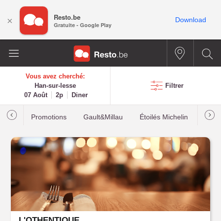
Resto.be
×
Download
Gratuite - Google Play
Vous avez cherché:
Han-sur-lesse
Filtrer
07 Août
2p
Diner
Promotions
Gault&Millau
Étoilés Michelin
Les p
L'OTHENTIQUE