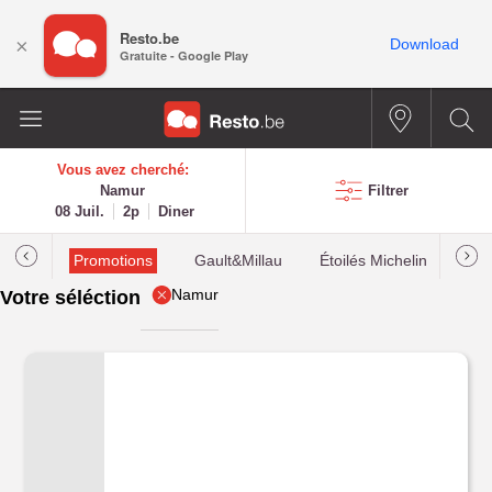
Resto.be
×
Download
Gratuite - Google Play
Vous avez cherché:
Namur
Filtrer
08 Juil.
2p
Diner
Promotions
Gault&Millau
Étoilés Michelin
Les
Namur
Votre séléction