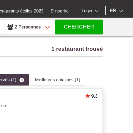
FR
Login
staurants étoiles 2023
S'inscrire
CHERCHER
2 Personnes
1 restaurant trouvé
servés
(1)
Meilleures cotations
(1)
9.3
çaise