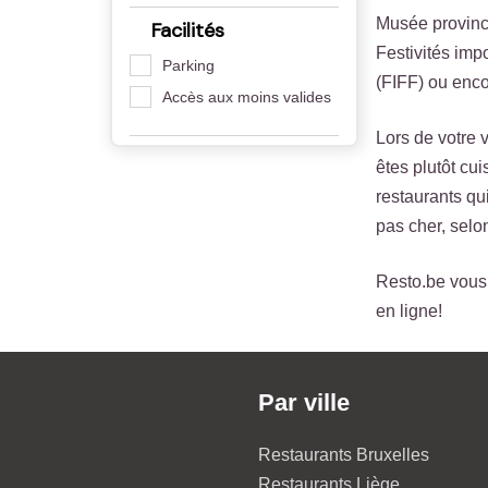
Musée provinci
Facilités
Festivités impo
Parking
(FIFF) ou enco
Accès aux moins valides
Lors de votre 
êtes plutôt cui
restaurants qu
pas cher, sel
Resto.be vous 
en ligne!
Par ville
Restaurants Bruxelles
Restaurants Liège