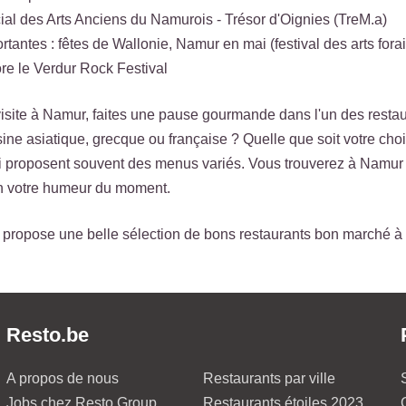
al des Arts Anciens du Namurois - Trésor d'Oignies (TreM.a)
rtantes : fêtes de Wallonie, Namur en mai (festival des arts fora
re le Verdur Rock Festival
visite à Namur, faites une pause gourmande dans l'un des restaura
sine asiatique, grecque ou française ? Quelle que soit votre choi
i proposent souvent des menus variés. Vous trouverez à Namur d
on votre humeur du moment.
propose une belle sélection de bons restaurants bon marché à 
Resto.be
A propos de nous
Restaurants par ville
Jobs chez Resto Group
Restaurants étoiles 2023