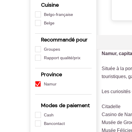
Cuisine
Belgo-française
Belge
Recommandé pour
Groupes
Namur, capita
Rapport qualité/prix
Située à la po
Province
touristiques, 
Namur
Les curiosité
Modes de paiement
Citadelle
Casino de Na
Cash
Musée de Gro
Bancontact
Musée Félici