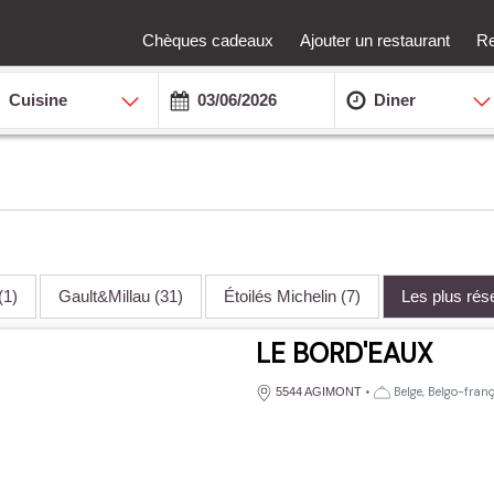
Chèques cadeaux
Ajouter un restaurant
Re
Cuisine
Diner
(1)
Gault&Millau
(31)
Étoilés Michelin
(7)
Les plus ré
LE BORD'EAUX
•
Belge, Belgo-fran
5544 AGIMONT