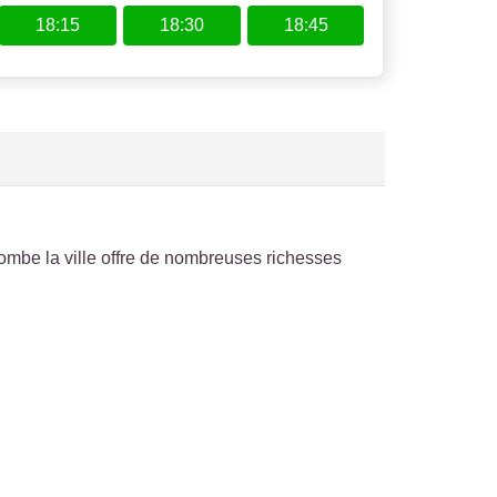
18:15
18:30
18:45
lombe la ville offre de nombreuses richesses