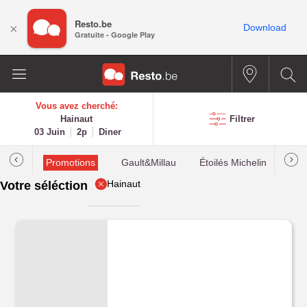
Resto.be
×
Download
Gratuite - Google Play
Vous avez cherché:
Hainaut
Filtrer
03 Juin
2p
Diner
Promotions
Gault&Millau
Étoilés Michelin
Les
Hainaut
Votre séléction