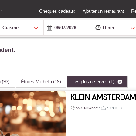
Chèques cadeaux
Ajouter un restaurant
Re
Cuisine
Diner
ident.
u
(93)
Étoilés Michelin
(19)
Les plus réservés
(1)
KLEIN AMSTERDAM
•
Française
8300 KNOKKE