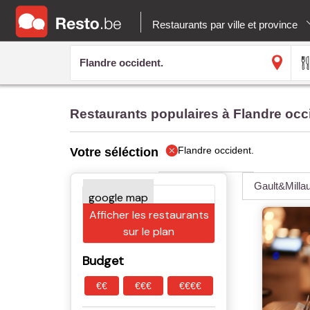
Restaurants par ville et province
Restaurants populaires à Flandre occ
Flandre occident.
Votre séléction
Gault&Milla
Afficher les restaurants
sur le plan
Budget
€€
€€€
€€€€