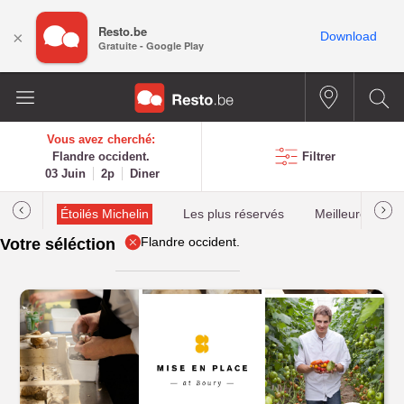
Resto.be
×
Download
Gratuite - Google Play
Vous avez cherché:
Flandre occident.
Filtrer
03 Juin
2p
Diner
illau
Étoilés Michelin
Les plus réservés
Meilleures cota
Flandre occident.
Votre séléction