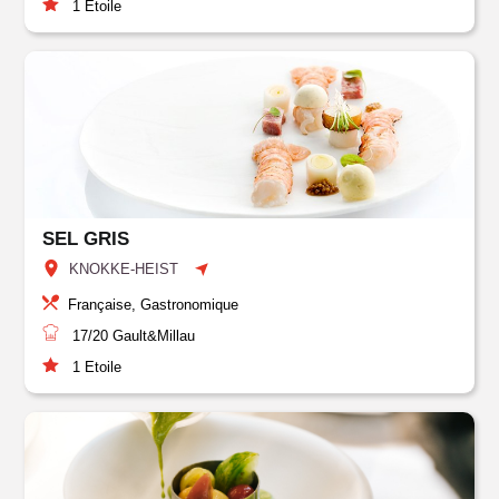
1
Etoile
SEL GRIS
KNOKKE-HEIST
Française, Gastronomique
17/20
Gault&Millau
1
Etoile