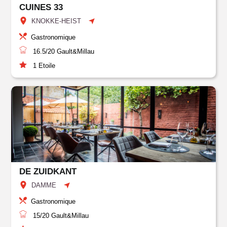
CUINES 33
KNOKKE-HEIST
Gastronomique
16.5/20
Gault&Millau
1
Etoile
DE ZUIDKANT
DAMME
Gastronomique
15/20
Gault&Millau