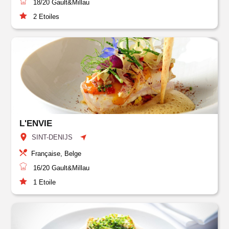
18/20
Gault&Millau
2
Etoiles
L'ENVIE
SINT-DENIJS
Française, Belge
16/20
Gault&Millau
1
Etoile