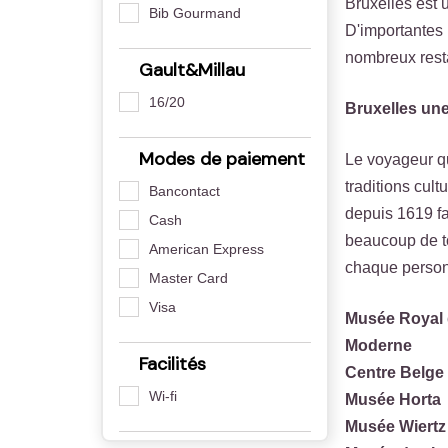
Bruxelles est 
Bib Gourmand
D'importantes 
nombreux resta
Gault&Millau
16/20
Bruxelles une 
Modes de paiement
Le voyageur qui
traditions cult
Bancontact
depuis 1619 fa
Cash
beaucoup de to
American Express
chaque personn
Master Card
Visa
Musée Royal d
Moderne
Facilités
Centre Belge
Wi-fi
Musée Horta
Musée Wiertz