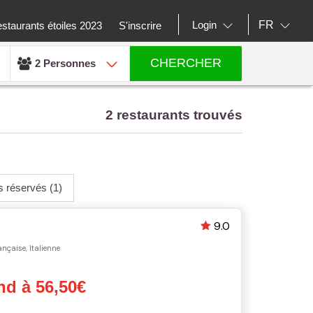
FR
Login
staurants étoiles 2023
S'inscrire
CHERCHER
2 Personnes
2 restaurants trouvés
us réservés
(1)
9.0
nçaise, Italienne
d à 56,50€