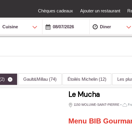
Chèques cadeaux
Ajouter un restaurant
Re
Cuisine
Diner
(2)
Gault&Millau
(74)
Étoilés Michelin
(12)
Les pl
Le Mucha
•
Fra
1150 WOLUWE-SAINT-PIERRE
Menu BIB Gourman