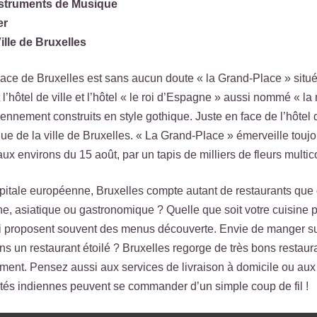
struments de Musique
er
ille de Bruxelles
place de Bruxelles est sans aucun doute « la Grand-Place » située
 l’hôtel de ville et l’hôtel « le roi d’Espagne » aussi nommé « l
nnement construits en style gothique. Juste en face de l’hôtel de
ue de la ville de Bruxelles. « La Grand-Place » émerveille toujo
ux environs du 15 août, par un tapis de milliers de fleurs multic
pitale européenne, Bruxelles compte autant de restaurants que d
nne, asiatique ou gastronomique ? Quelle que soit votre cuisine p
i proposent souvent des menus découverte. Envie de manger sur
s un restaurant étoilé ? Bruxelles regorge de très bons restaura
nt. Pensez aussi aux services de livraison à domicile ou aux f
ités indiennes peuvent se commander d’un simple coup de fil !