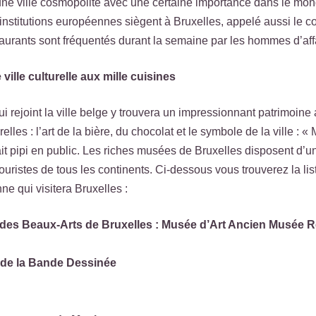
une ville cosmopolite avec une certaine importance dans le monde a
institutions européennes siègent à Bruxelles, appelé aussi le c
urants sont fréquentés durant la semaine par les hommes d’aff
ville culturelle aux mille cuisines
 rejoint la ville belge y trouvera un impressionnant patrimoine a
urelles : l’art de la bière, du chocolat et le symbole de la ville 
it pipi en public. Les riches musées de Bruxelles disposent d’une
uristes de tous les continents. Ci-dessous vous trouverez la l
e qui visitera Bruxelles :
es Beaux-Arts de Bruxelles : Musée d’Art Ancien Musée Roya
 de la Bande Dessinée