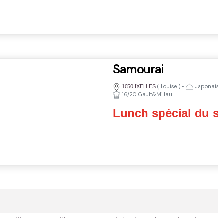
Samourai
(
Louise
)
•
Japonaise
1050 IXELLES
16/20 Gault&Millau
Lunch spécial du 