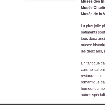
Musée des In
Musée Charli
Musée de la V
La plus jolie 
bâtiments sont
tous deux ancie
musée historiq
les deux ans, a
En tant que ca
cuisine italie
restaurants qu
romantique dan
humeur du mome
autres spécial