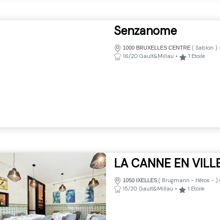
Senzanome
(
Sablon
)
1000 BRUXELLES CENTRE
16/20 Gault&Millau
•
1
Etoile
LA CANNE EN VILL
(
Brugmann - Héros
-
) 
1050 IXELLES
15/20 Gault&Millau
•
1
Etoile