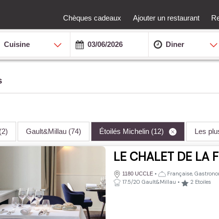
Chèques cadeaux
Ajouter un restaurant
Re
Cuisine
Diner
s
(2)
Gault&Millau
(74)
Étoilés Michelin
(12)
Les pl
LE CHALET DE LA 
•
Française, Gastron
1180 UCCLE
17.5/20 Gault&Millau
•
2
Etoiles