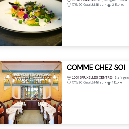
17.5/20 Gault&Millau
•
2
Etoiles
COMME CHEZ SOI
(
Stalingr
1000 BRUXELLES CENTRE
17.5/20 Gault&Millau
•
1
Etoile