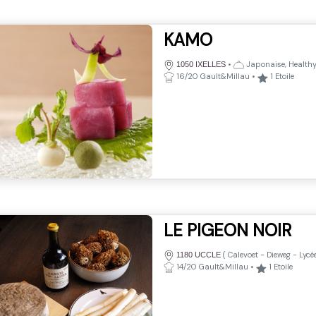
KAMO
•
Japonaise, Healthy
1050 IXELLES
16/20 Gault&Millau
•
1
Etoile
LE PIGEON NOIR
(
Calevoet - Dieweg - Lycé
1180 UCCLE
14/20 Gault&Millau
•
1
Etoile