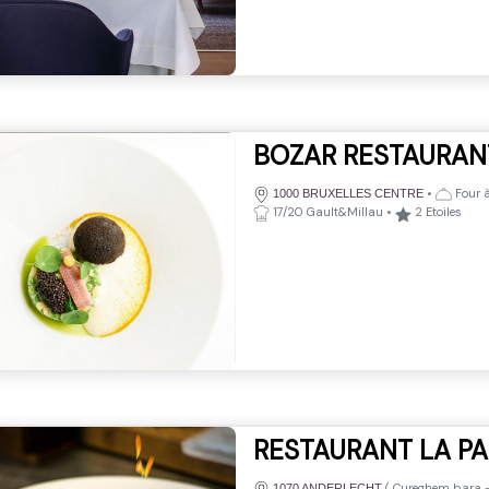
BOZAR RESTAURAN
•
Four à
1000 BRUXELLES CENTRE
17/20 Gault&Millau
•
2
Etoiles
RESTAURANT LA PA
(
Cureghem bara
1070 ANDERLECHT