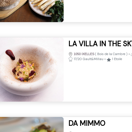
LA VILLA IN THE SK
(
Bois de la Cambre
)
•
1050 IXELLES
17/20 Gault&Millau
•
1
Etoile
DA MIMMO