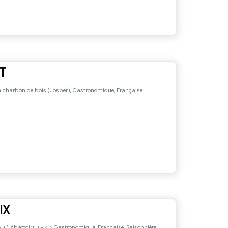
T
 charbon de bois (Josper), Gastronomique, Française
IX
-
) (
Abattoirs
)
•
Gastronomique, Française, Saisonnière