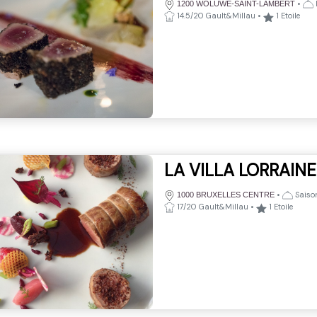
•
1200 WOLUWE-SAINT-LAMBERT
14.5/20 Gault&Millau
•
1
Etoile
LA VILLA LORRAINE
•
Saison
1000 BRUXELLES CENTRE
17/20 Gault&Millau
•
1
Etoile