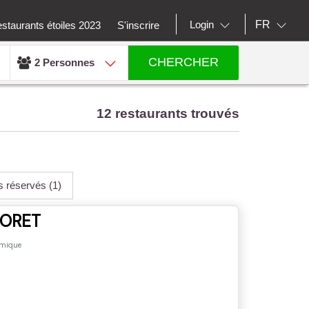
FR
Login
staurants étoiles 2023
S'inscrire
CHERCHER
2 Personnes
12 restaurants trouvés
us réservés
(1)
FORET
omique