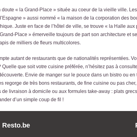
 doute « la Grand-Place » située au coeur de la vieille ville. Le
 roi d’Espagne » aussi nommé « la maison de la corporation des bo
que. Juste en face de l’hôtel de ville, se trouve « la Halle aux 
 Grand-Place » émerveille toujours de part son architecture et s
pis de milliers de fleurs multicolores.
pte autant de restaurants que de nationalités représentées. Vou
 Quelle que soit votre cuisine préférée, n’hésitez pas à consulte
écouverte. Envie de manger sur le pouce dans un bistro ou en t
s regorge de très bons restaurants, de fine cuisine ou pas cher,
e livraison à domicile ou aux formules take-away : plats grecs,
der d’un simple coup de fil !
Resto.be