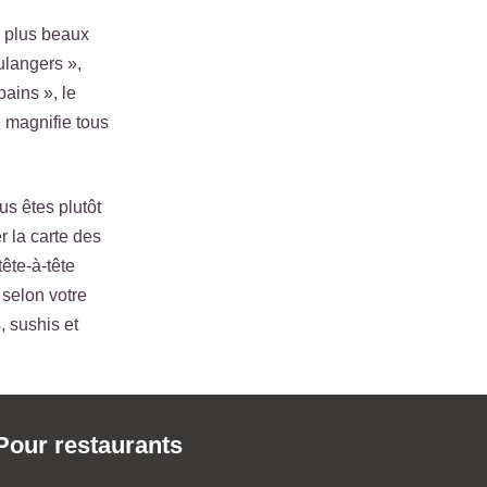
s plus beaux
ulangers »,
pains », le
e magnifie tous
s êtes plutôt
r la carte des
ête-à-tête
 selon votre
 sushis et
Pour restaurants