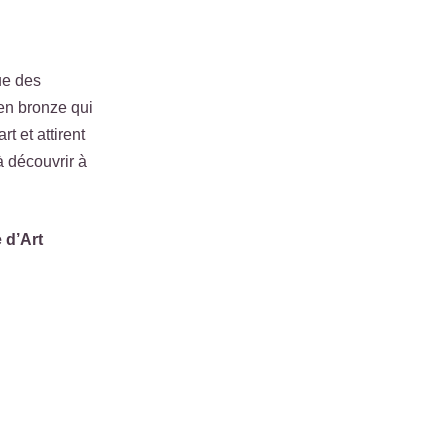
ue des
 en bronze qui
t et attirent
à découvrir à
 d’Art