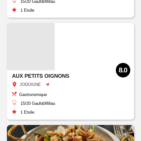
15/20
Gault&Millau
1
Etoile
8.0
AUX PETITS OIGNONS
JODOIGNE
Gastronomique
15/20
Gault&Millau
1
Etoile