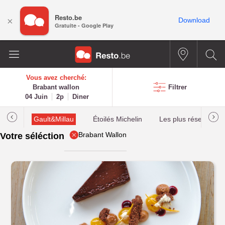
Resto.be
×
Download
Gratuite - Google Play
Vous avez cherché:
Brabant wallon
Filtrer
04 Juin
2p
Diner
tions
Gault&Millau
Étoilés Michelin
Les plus réservés
Brabant Wallon
Votre séléction