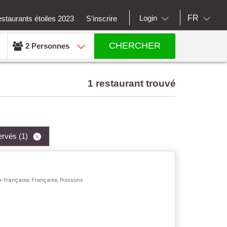
FR
Login
staurants étoiles 2023
S'inscrire
CHERCHER
2 Personnes
1 restaurant trouvé
servés
(1)
o-française, Française, Poissons