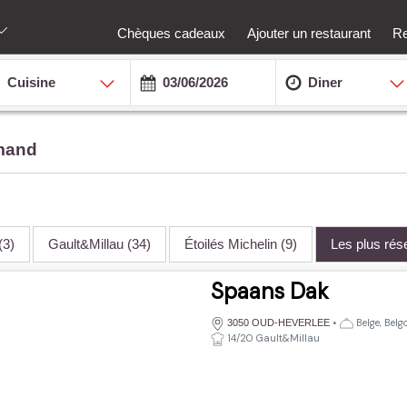
Chèques cadeaux
Ajouter un restaurant
Re
Cuisine
Diner
amand
(3)
Gault&Millau
(34)
Étoilés Michelin
(9)
Les plus ré
Spaans Dak
•
Belge, Belg
3050 OUD-HEVERLEE
14/20 Gault&Millau