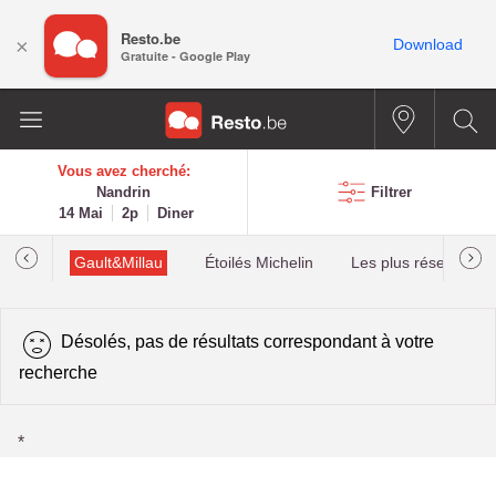
Resto.be
×
Download
Gratuite - Google Play
Vous avez cherché:
Nandrin
Filtrer
14 Mai
2p
Diner
tions
Gault&Millau
Étoilés Michelin
Les plus réservés
Désolés, pas de résultats correspondant à votre
recherche
*