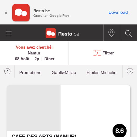
Resto.be
×
Download
Gratuite - Google Play
Vous avez cherché:
Namur
Filtrer
08 Août
2p
Diner
Promotions
Gault&Millau
Étoilés Michelin
Les p
8.6
CAFE DES ARTS (NAMUR)