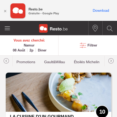
Resto.be
×
Download
Gratuite - Google Play
Vous avez cherché:
Namur
Filtrer
08 Août
2p
Diner
Promotions
Gault&Millau
Étoilés Michelin
Les p
10
LA CUISINE D'UN GOURMAND