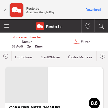
Resto.be
×
Download
Gratuite - Google Play
Vous avez cherché:
Namur
Filtrer
09 Août
2p
Diner
Promotions
Gault&Millau
Étoilés Michelin
Les p
8.6
CAFE DES ARTS (NAMUR)