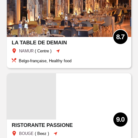
8.7
LA TABLE DE DEMAIN
NAMUR
(
Centre
)
Belgo-française, Healthy food
9.0
RISTORANTE PASSIONE
BOUGE
(
Beez
)