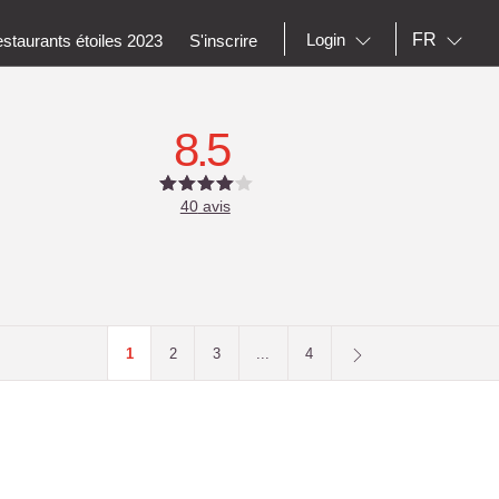
FR
Login
staurants étoiles 2023
S'inscrire
8.5
40
avis
1
2
3
...
4