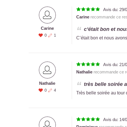
Avis du:
29/
Carine
recommande ce rest
Carine
c’était bon et nou
0
1
C’était bon et nous avons
Avis du:
21/
Nathalie
recommande ce re
Nathalie
très belle soirée 
0
4
Très belle soirée au tour
Avis du:
14/
Dominique
recommande ce