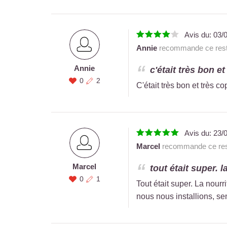
Avis du:
03/
Annie
recommande ce rest
Annie
c'était très bon et
0
2
C'était très bon et très co
Avis du:
23/
Marcel
recommande ce res
Marcel
tout était super. la
0
1
Tout était super. La nourr
nous nous installions, se