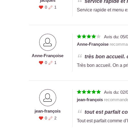
jacques
service rapide et 
0
1
Service rapide et menu ex
Avis du:
05/
Anne-Françoise
recommand
Anne-Françoise
très bon accueil. o
0
1
Très bon accueil. On a prit
Avis du:
02/
jean-françois
recommande 
jean-françois
tout est parfait c
0
2
Tout est parfait comme d’