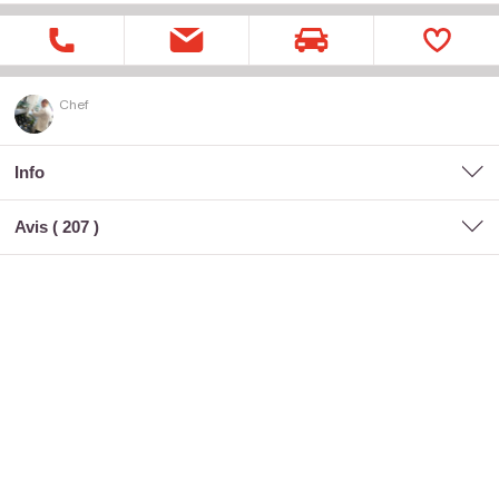
Chef
Info
Avis (
207
)