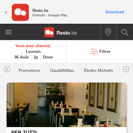
Resto.be
×
Download
Gratuite - Google Play
Vous avez cherché:
Louvain
Filtrer
06 Août
2p
Diner
Promotions
Gault&Millau
Étoilés Michelin
Les p
PER TUTTI