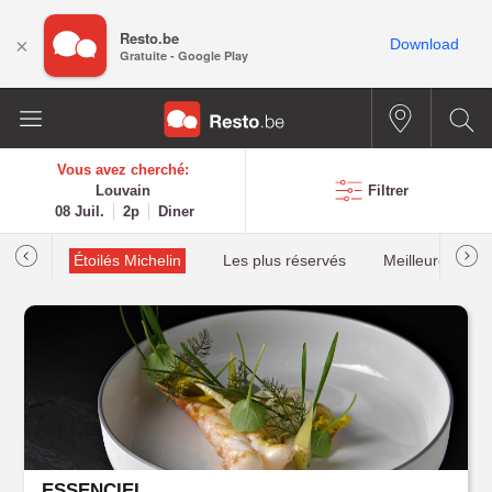
Resto.be
×
Download
Gratuite - Google Play
Vous avez cherché:
Louvain
Filtrer
08 Juil.
2p
Diner
illau
Étoilés Michelin
Les plus réservés
Meilleures cota
ESSENCIEL