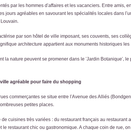
ntés par les hommes d'affaires et les vacanciers. Entre amis, e
s jours agréables en savourant les spécialités locales dans l'
 Louvain.
ractérise par son hôtel de ville imposant, ses couvents, ses coll
gnifique architecture appartient aux monuments historiques les
t la nature peuvent se promener dans le 'Jardin Botanique', le
ville agréable pour faire du shopping
rues commerçantes se situe entre l'Avenue des Alliés (Bondgenot
 nombreuses petites places.
de cuisines très variées : du restaurant français au restaurant a
 et le restaurant chic ou gastronomique. A chaque coin de rue, on