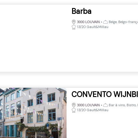
Barba
•
Belge, Belgo-franç
3000 LOUVAIN
13/20 Gault&Millau
CONVENTO WIJNB
•
Bar à vins, Bistro, 
3000 LOUVAIN
13/20 Gault&Millau