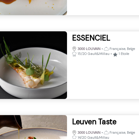
ESSENCIEL
•
Française, Belge
3000 LOUVAIN
15/20 Gault&Millau
•
1
Etoile
Leuven Taste
•
Française, Belge
3000 LOUVAIN
14/20 Gault&Millau