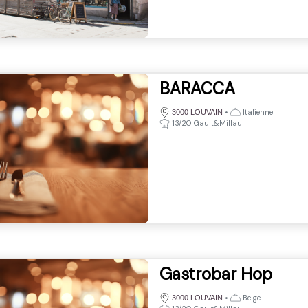
BARACCA
•
Italienne
3000 LOUVAIN
13/20 Gault&Millau
Gastrobar Hop
•
Belge
3000 LOUVAIN