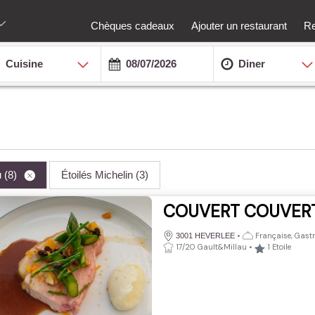
Chèques cadeaux
Ajouter un restaurant
Re
Cuisine
Diner
u
(8)
Étoilés Michelin
(3)
COUVERT COUVER
•
Française, Gast
3001 HEVERLEE
17/20 Gault&Millau
•
1
Etoile