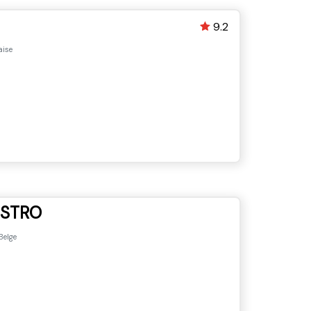
9.2
aise
ISTRO
Belge