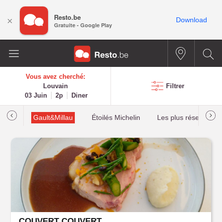
Resto.be
×
Download
Gratuite - Google Play
Vous avez cherché:
Louvain
Filtrer
03 Juin
2p
Diner
tions
Gault&Millau
Étoilés Michelin
Les plus réservés
COUVERT COUVERT