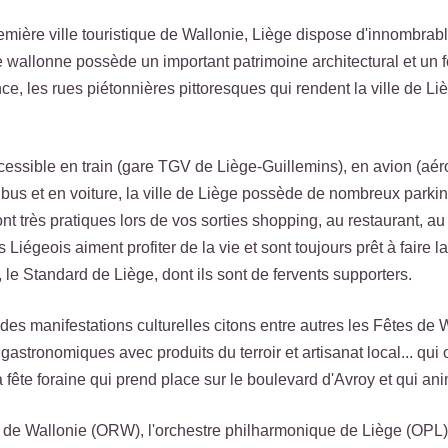
emière ville touristique de Wallonie, Liège dispose d'innombrab
ille wallonne possède un important patrimoine architectural et un 
ce, les rues piétonnières pittoresques qui rendent la ville de Li
essible en train (gare TGV de Liège-Guillemins), en avion (aéro
 bus et en voiture, la ville de Liège possède de nombreux park
sont très pratiques lors de vos sorties shopping, au restaurant, au
es Liégeois aiment profiter de la vie et sont toujours prêt à faire
, le Standard de Liège, dont ils sont de fervents supporters.
des manifestations culturelles citons entre autres les Fêtes de 
 gastronomiques avec produits du terroir et artisanat local... q
a fête foraine qui prend place sur le boulevard d'Avroy et qui anim
de Wallonie (ORW), l'orchestre philharmonique de Liège (OPL), 