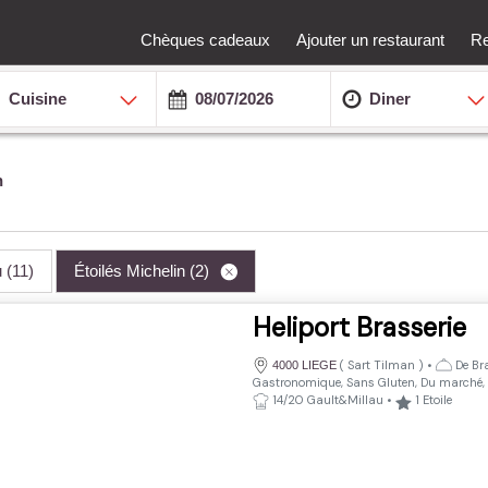
Chèques cadeaux
Ajouter un restaurant
Re
Cuisine
Diner
n
u
(11)
Étoilés Michelin
(2)
Heliport Brasserie
(
Sart Tilman
)
•
De Bra
4000 LIEGE
Gastronomique, Sans Gluten, Du marché, Hu
14/20 Gault&Millau
•
1
Etoile