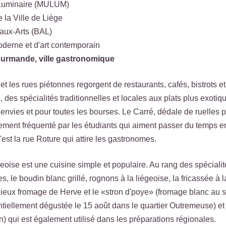
Luminaire (MULUM)
la Ville de Liège
aux-Arts (BAL)
oderne et d'art contemporain
gourmande, ville gastronomique
e et les rues piétonnes regorgent de restaurants, cafés, bistrots
, des spécialités traditionnelles et locales aux plats plus exoti
envies et pour toutes les bourses. Le Carré, dédale de ruelles pi
tement fréquenté par les étudiants qui aiment passer du temps en
est la rue Roture qui attire les gastronomes.
geoise est une cuisine simple et populaire. Au rang des spécialit
tes, le boudin blanc grillé, rognons à la liégeoise, la fricassée à l
icieux fromage de Herve et le «stron d'poye» (fromage blanc au 
ntiellement dégustée le 15 août dans le quartier Outremeuse) et
in) qui est également utilisé dans les préparations régionales.