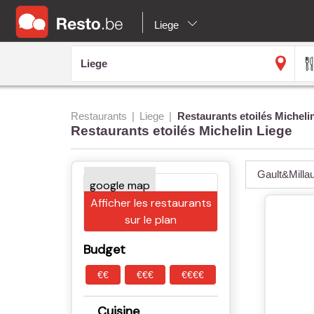
Liege
Restaurants
Liege
Restaurants etoilés Micheli
Restaurants etoilés Michelin Liege
Gault&Milla
Afficher les restaurants
sur le plan
Budget
€€
€€€
€€€€
Cuisine