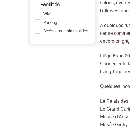
salons, événem
Facilités
l'effervescence
Wi-fi
Parking
A quelques rue
Accès aux moins valides
centre commerc
encore en grig
Liège Expo 201
Connecter le M
living Together
Quelques incont
Le Palais des
Le Grand Curt
Musée d'Ans
Musée Grétry