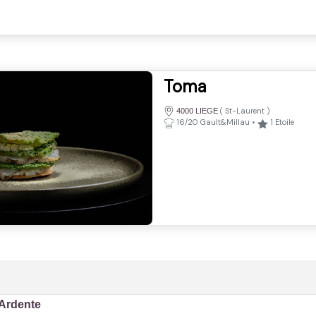
Toma
(
St-Laurent
)
4000 LIEGE
16/20 Gault&Millau
•
1
Etoile
 Ardente