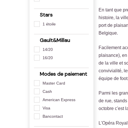
En tant que pr
Stars
histoire, la v
1 étoile
port de plaisan
Belgique.
Gault&Millau
Facilement acc
14/20
plaisance), en
16/20
de la ville et 
convivialité, l
Modes de paiement
équipe de foot
Master Card
Cash
Parmi les gran
American Express
de rue, stands
Visa
octobre c'est l
Bancontact
L'Opéra Royal 