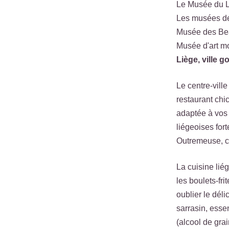
Le Musée du 
Les musées de 
Musée des Be
Musée d'art m
Liège, ville 
Le centre-vill
restaurant chic
adaptée à vos 
liégeoises for
Outremeuse, c'
La cuisine lié
les boulets-fri
oublier le dél
sarrasin, esse
(alcool de gra