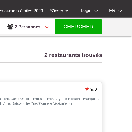
FR
Login
staurants étoiles 2023
S'inscrire
CHERCHER
2 Personnes
2 restaurants trouvés
9.3
sserie, Caviar, Gibier, Fruits de mer, Anguille, Poissons, Française,
îtres, Saisonnière, Traditionnelle, Végétarienne