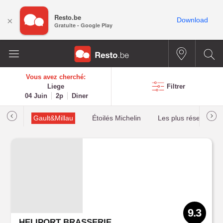
Resto.be
×
Download
Gratuite - Google Play
Vous avez cherché:
Liege
Filtrer
04 Juin
2p
Diner
tions
Gault&Millau
Étoilés Michelin
Les plus réservés
9.3
HELIPORT BRASSERIE