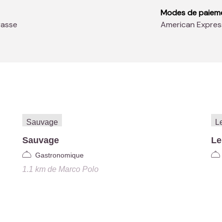
Modes de paiem
rasse
American Expres
o
Sauvage
Le
Gastronomique
1.1 km
de
Marco Polo