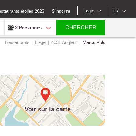
FR
Login
staurants étoiles 2023
S'inscrire
CHERCHER
2 Personnes
Restaurants
Liege
4031 Angleur
Marco Polo
Voir sur la carte