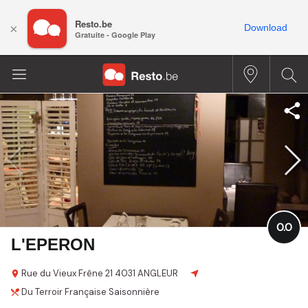
Resto.be
×
Download
Gratuite - Google Play
0.0
L'EPERON
Rue du Vieux Frêne
21
4031 ANGLEUR
Du Terroir
Française
Saisonnière